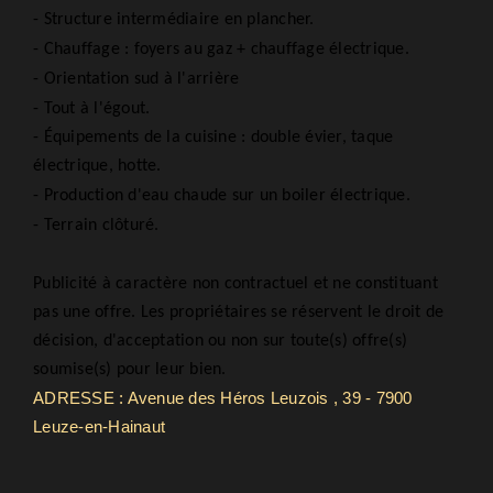
- Structure intermédiaire en plancher.
- Chauffage : foyers au gaz + chauffage électrique.
- Orientation sud à l'arrière
- Tout à l'égout.
- Équipements de la cuisine : double évier, taque
électrique, hotte.
- Production d'eau chaude sur un boiler électrique.
- Terrain clôturé.
Publicité à caractère non contractuel et ne constituant
pas une offre. Les propriétaires se réservent le droit de
décision, d'acceptation ou non sur toute(s) offre(s)
soumise(s) pour leur bien.
ADRESSE : Avenue des Héros Leuzois , 39 - 7900
Leuze-en-Hainaut