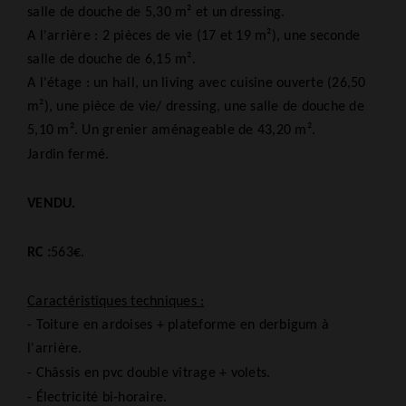
salle de douche de 5,30 m² et un dressing.
A l'arrière : 2 pièces de vie (17 et 19 m²), une seconde
salle de douche de 6,15 m².
A l'étage : un hall, un living avec cuisine ouverte (26,50
m²), une pièce de vie/ dressing, une salle de douche de
5,10 m². Un grenier aménageable de 43,20 m².
Jardin fermé.
VENDU.
RC :
563€.
Caractéristiques techniques :
- Toiture en ardoises + plateforme en derbigum à
l'arrière.
- Châssis en pvc double vitrage + volets.
- Électricité bi-horaire.