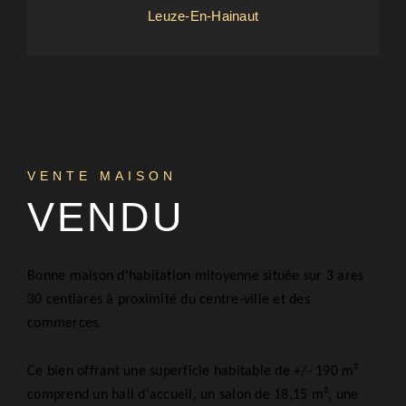
Leuze-En-Hainaut
VENTE MAISON
VENDU
Bonne maison d'habitation mitoyenne située sur 3 ares
30 centiares à proximité du centre-ville et des
commerces.
Ce bien offrant une superficie habitable de +/- 190 m²
comprend un hall d'accueil, un salon de 18,15 m², une