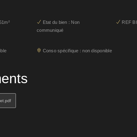
451m²
Etat du bien : Non
REF BI
communiqué
ble
Conso spécifique : non disponible
ents
et.pdf