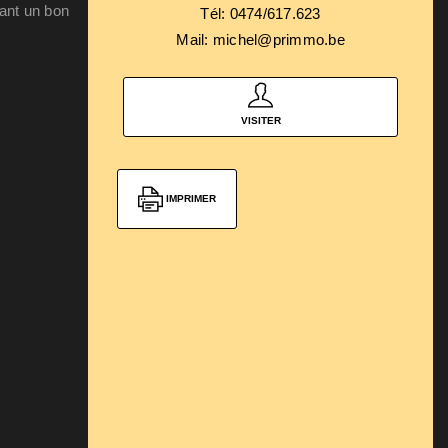
uant un bon
Tél: 0474/617.623
Mail: michel@primmo.be
VISITER
IMPRIMER