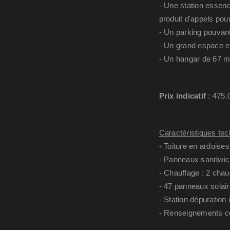
- Une station essenc
produit d'appels po
- Un parking pouvant
- Un grand espace ex
- Un hangar de 67 m
Prix indicatif
: 475.0
Caractéristiques tec
- Toiture en ardoises 
- Panneaux sandwiche
- Chauffage : 2 cha
- 47 panneaux solair
- Station dépuration i
- Renseignements c