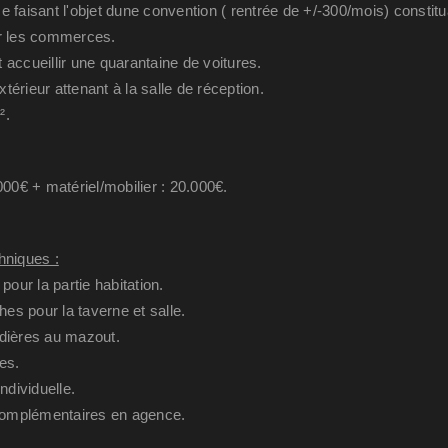
e faisant l'objet dune convention ( rentrée de +/-300/mois) constit
ur les commerces.
 accueillir une quarantaine de voitures.
térieur attenant à la salle de réception.
².
00€ + matériel/mobilier : 20.000€.
hniques :
pour la partie habitation.
s pour la taverne et salle.
udières au mazout.
es.
ndividuelle.
omplémentaires en agence.