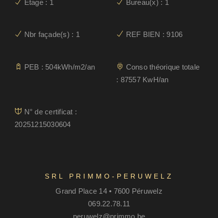
Etage : 1
Bureau(x) : 1
Nbr façade(s) : 1
REF BIEN : 9106
PEB : 504kWh/m2/an
Conso théorique totale
: 87557 KwH/an
N° de certificat :
20251215030604
SRL PRIMMO-PERUWELZ
Grand Place 14 • 7600 Péruwelz
069.22.78.11
peruwelz@primmo.be