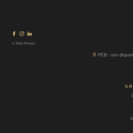
© 2026 Primmo
PEB : non disponi
S
N