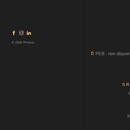
© 2026 Primmo
PEB : non disponi
S
N